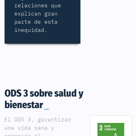
relaciones que
explican gran
parte de esta
inequidad.
ODS 3 sobre salud y
bienestar
El ODS 3, garantizar
una vida sana y
promover el