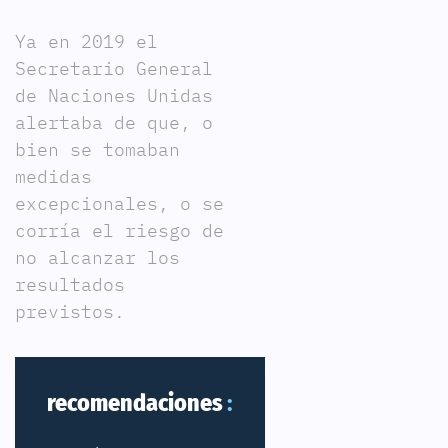
Ya en 2019 el
Secretario General
de Naciones Unidas
alertaba de que, o
bien se tomaban
medidas
excepcionales, o se
corría el riesgo de
no alcanzar los
resultados
previstos.
recomendaciones