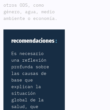
otros ODS, como
género, agua, medio
ambiente o economía.
recomendaciones
Es necesario
una reflexión
profunda sobre
las causas de
base que
explican la
situación
global de la
salud, que