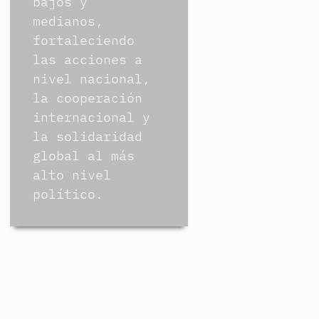
bajos y
medianos,
fortaleciendo
las acciones a
nivel nacional,
la cooperación
internacional y
la solidaridad
global al más
alto nivel
político.