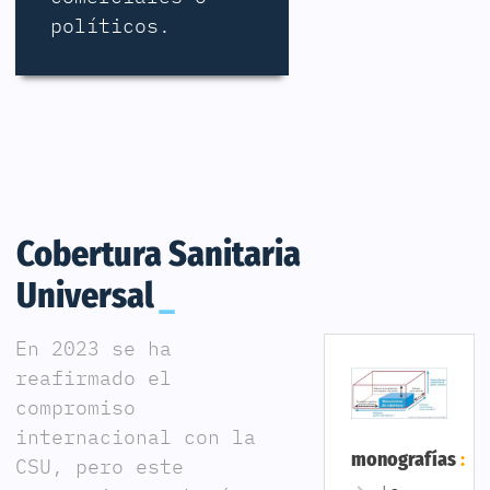
políticos.
Cobertura Sanitaria
Universal
En 2023 se ha
reafirmado el
compromiso
internacional con la
monografías
CSU, pero este