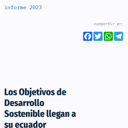
informe 2023
compartir en:
Facebook
Twitter
What
T
Los Objetivos de
Desarrollo
Sostenible llegan a
su ecuador