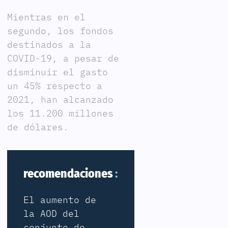
Mientras en el
segundo, los fondos
destinados a la
COVID-19, a pesar de
disminuir el gasto
un 45% respecto a
2021, han alcanzado
los 11.200 millones
de dólares.
recomendaciones
El aumento de
la AOD del
conjunto de