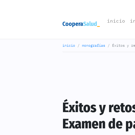
(cu
inicio
i
Coopera
Salud
inicio
monografías
Éxitos y r
Éxitos y ret
Examen de p