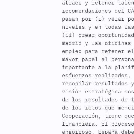
atraer y retener tale
recomendaciones del C
pasan por (i) velar p
niveles y en todas la
(ii) crear oportunida
madrid y las oficinas
empleo para retener e
mayor papel al person
importante a la plani
esfuerzos realizados,
recopilar resultados 
visión estratégica so
de los resultados de 
de los retos que menc
Cooperación, tiene qu
financiera. El proces
engorroso. España deb