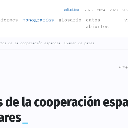
edición:
2025
2024
2023
20
rrent)
nformes
monografías
glosario
datos
v
abiertos
etos de la cooperación española. Examen de pares
com
os de la cooperación espa
ares