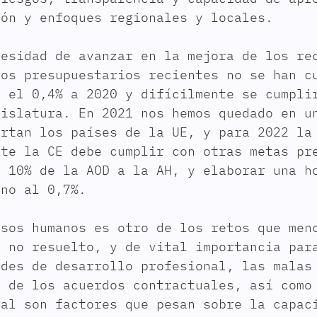
ión y enfoques regionales y locales.
cesidad de avanzar en la mejora de los re
sos presupuestarios recientes no se han c
n el 0,4% a 2020 y difícilmente se cumpli
gislatura. En 2021 nos hemos quedado en u
ortan los países de la UE, y para 2022 la
nte la CE debe cumplir con otras metas pr
l 10% de la AOD a la AH, y elaborar una h
ino al 0,7%.
rsos humanos es otro de los retos que men
, no resuelto, y de vital importancia par
ades de desarrollo profesional, las malas
d de los acuerdos contractuales, así como
cal son factores que pesan sobre la capac