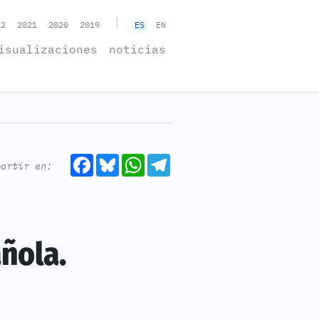
|
22
2021
2020
2019
ES
EN
isualizaciones
noticias
Facebook
Bluesky
WhatsApp
Telegram
partir en:
ñola.