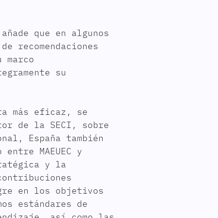
 añade que en algunos
 de recomendaciones
u marco
tegramente su
ra más eficaz, se
tor de la SECI, sobre
onal, España también
o entre MAEUEC y
ratégica y la
contribuciones
gre en los objetivos
mos estándares de
endizaje, así como las