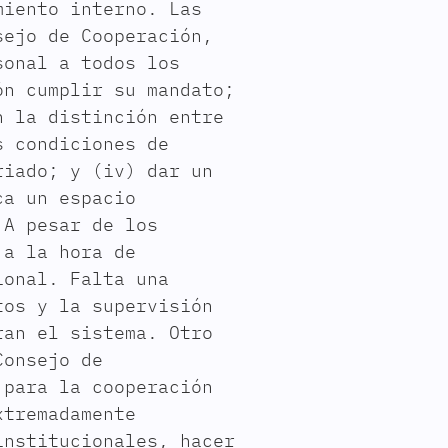
miento interno. Las
sejo de Cooperación,
sonal a todos los
ón cumplir su mandato;
n la distinción entre
s condiciones de
riado; y (iv) dar un
ca un espacio
 A pesar de los
 a la hora de
ional. Falta una
tos y la supervisión
ran el sistema. Otro
Consejo de
 para la cooperación
xtremadamente
institucionales, hacer