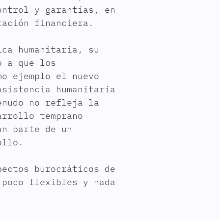
ontrol y garantías, en
ración financiera.
ica humanitaria, su
o a que los
mo ejemplo el nuevo
asistencia humanitaria
enudo no refleja la
arrollo temprano
an parte de un
ollo.
pectos burocráticos de
 poco flexibles y nada