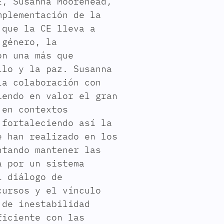
E, Susanna Moorehead,
mplementación de la
 que la CE lleva a
 género, la
on una más que
llo y la paz. Susanna
la colaboración con
iendo en valor el gran
 en contextos
 fortaleciendo así la
e han realizado en los
ntando mantener las
a por un sistema
l diálogo de
cursos y el vínculo
 de inestabilidad
ficiente con las