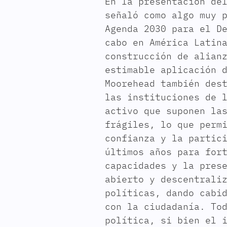
En la presentación de
señaló como algo muy 
Agenda 2030 para el D
cabo en América Latin
construcción de alian
estimable aplicación 
Moorehead también des
las instituciones de 
activo que suponen la
frágiles, lo que perm
confianza y la partic
últimos años para for
capacidades y la pres
abierto y descentrali
políticas, dando cabi
con la ciudadanía. To
política, si bien el 