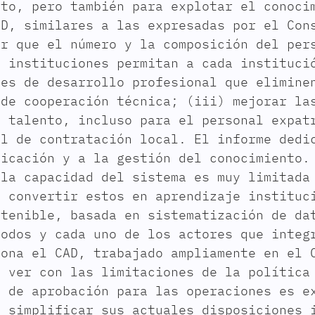
nto, pero también para explotar el conoci
AD, similares a las expresadas por el Con
or que el número y la composición del per
s instituciones permitan a cada instituci
des de desarrollo profesional que elimine
 de cooperación técnica; (iii) mejorar la
l talento, incluso para el personal expat
al de contratación local. El informe dedi
ficación y a la gestión del conocimiento.
 la capacidad del sistema es muy limitada
y convertir estos en aprendizaje instituc
stenible, basada en sistematización de da
todos y cada uno de los actores que integ
iona el CAD, trabajado ampliamente en el 
e ver con las limitaciones de la política
o de aprobación para las operaciones es e
e simplificar sus actuales disposiciones 