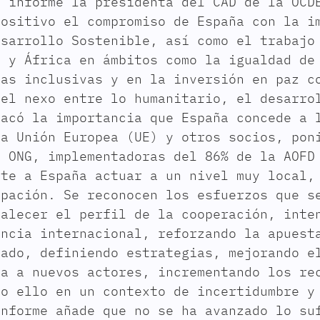
l informe la presidenta del CAD de la OCD
positivo el compromiso de España con la i
esarrollo Sostenible, así como el trabajo
a y África en ámbitos como la igualdad de
zas inclusivas y en la inversión en paz c
del nexo entre lo humanitario, el desarro
tacó la importancia que España concede a 
la Unión Europea (UE) y otros socios, pon
s ONG, implementadoras del 86% de la AOFD
ite a España actuar a un nivel muy local,
ipación. Se reconocen los esfuerzos que s
talecer el perfil de la cooperación, inte
encia internacional, reforzando la apuest
zado, definiendo estrategias, mejorando e
da a nuevos actores, incrementando los re
do ello en un contexto de incertidumbre y
informe añade que no se ha avanzado lo su