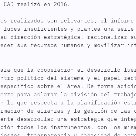
l CAD realizó en 2016.
zos realizados son relevantes, el informe
s luces insuficientes y plantea una serie
 su dirección estratégica, racionalizar s
lecer sus recursos humanos y movilizar ín
a.
para que la cooperación al desarrollo fue
entro político del sistema y el papel rec
 específico sobre el área. De forma adici
uerzo para aclarar la división del trabaj
en lo que respecta a la planificación est
ormación de alianzas y la gestión de las 
gente desarrollar una estrategia que inte
ación todos los instrumentos, con los mis
riesgos, transparencia y capacidad de apr