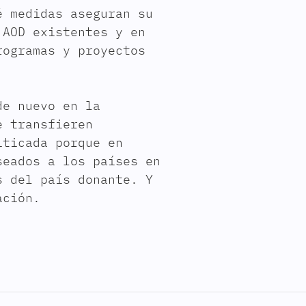
é medidas aseguran su
 AOD existentes y en
rogramas y proyectos
de nuevo en la
e transfieren
iticada porque en
seados a los países en
s del país donante. Y
ación.