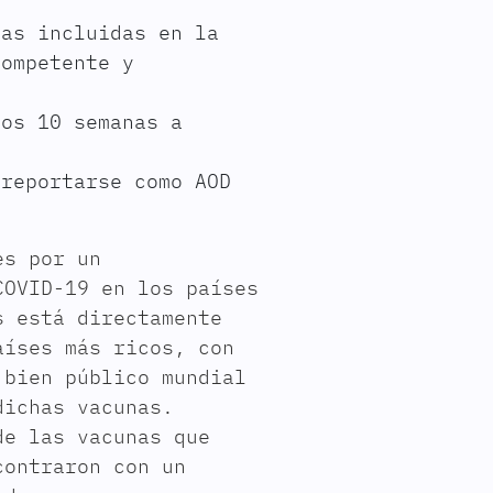
nas incluidas en la
competente y
nos 10 semanas a
 reportarse como AOD
es por un
COVID-19 en los países
s está directamente
aíses más ricos, con
 bien público mundial
dichas vacunas.
de las vacunas que
contraron con un