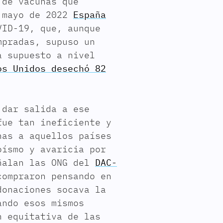
 de vacunas que
n mayo de 2022
España
ID-19, que, aunque
mpradas, supuso un
a supuesto a nivel
os Unidos desechó 82
 dar salida a ese
fue tan ineficiente y
nas a aquellos países
oísmo y avaricia por
eñalan las ONG del
DAC-
compraron pensando en
donaciones socava la
ando esos mismos
n equitativa de las