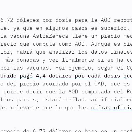
 6,72 dólares por dosis para la AOD repor
ble, ya que en algunos casos es superior,
 la vacuna AstraZeneca tiene un precio me
precio que computa como AOD. Aunque es ci
rior, habrá que analizar los datos finale
s más donadas y ver finalmente si se ha c
 por las vacunas. Por ejemplo, según el C
 Unido pagó 4,4 dólares por cada dosis qu
jo del precio acordado por el CAD, que es
o quiere decir que la AOD computada del R
otros países, estará inflada artificialme
más relevante que lo que las
cifras ofici
 precio de 6,72 dólares se basa en un cos