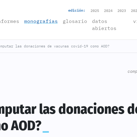
edición:
2025
2024
2023
20
rrent)
nformes
monografías
glosario
datos
v
abiertos
omputar las donaciones de vacunas covid-19 como AOD?
com
mputar las donaciones d
mo AOD?