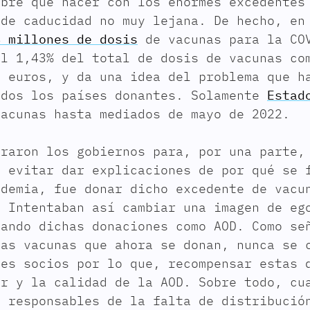
obre qué hacer con los enormes excedentes
 de caducidad no muy lejana. De hecho, e
4 millones de dosis
de vacunas para la COV
el 1,43% del total de dosis de vacunas co
e euros, y da una idea del problema que h
odos los países donantes. Solamente
Estad
acunas hasta mediados de mayo de 2022.
traron los gobiernos para, por una parte,
, evitar dar explicaciones de por qué se 
ndemia, fue donar dicho excedente de vacu
. Intentaban así cambiar una imagen de eg
tando dichas donaciones como AOD. Como s
las vacunas que ahora se donan, nunca se 
ses socios por lo que, recompensar estas 
er y la calidad de la AOD. Sobre todo, cu
s responsables de la falta de distribució