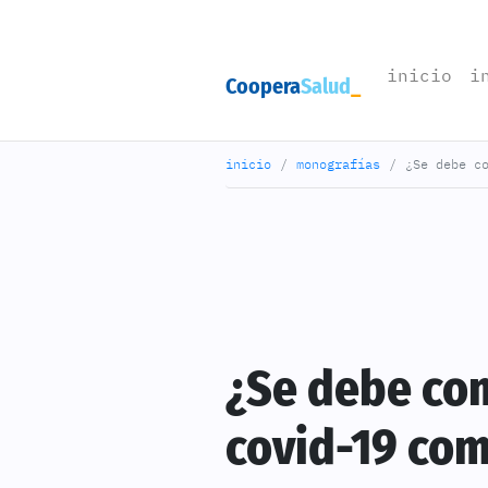
(cu
inicio
i
Coopera
Salud
inicio
monografías
¿Se debe c
¿Se debe co
covid-19 co