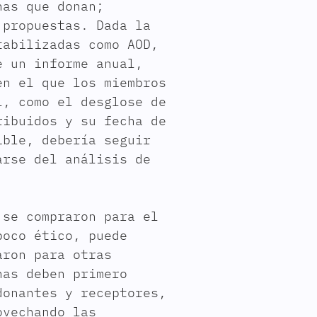
nas que donan;
 propuestas. Dada la
tabilizadas como AOD,
e un informe anual,
en el que los miembros
l, como el desglose de
ribuidos y su fecha de
ible, debería seguir
arse del análisis de
 se compraron para el
poco ético, puede
aron para otras
nas deben primero
donantes y receptores,
ovechando las