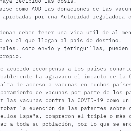
haya recibido las dosis.
arse como AOD las donaciones de las vacu
 aprobadas por una Autoridad reguladora 
donan deben tener una vida útil de al me
o en el que llegan al país de destino.
nales, como envío y jeringuillas, pueden
propio.
te acuerdo recompensa a los países donant
obablemente ha agravado el impacto de la 
falta de acceso a vacunas en muchos paíse
aparamiento de vacunas por parte de los p
er las vacunas contra la COVID-19 como un
probar la exención de las patentes sobre 
 ellos España, compraron el triple o más 
nar a toda su población, por lo que se en