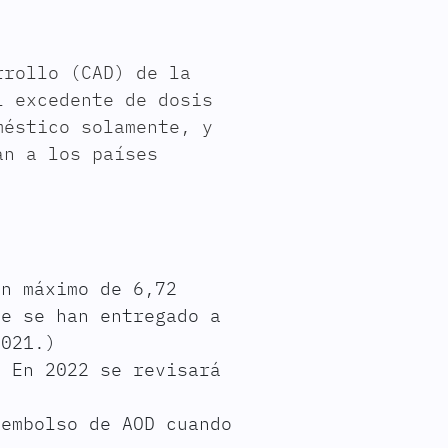
rrollo (CAD) de la
l excedente de dosis
méstico solamente, y
an a los países
un máximo de 6,72
ue se han entregado a
2021.)
. En 2022 se revisará
sembolso de AOD cuando