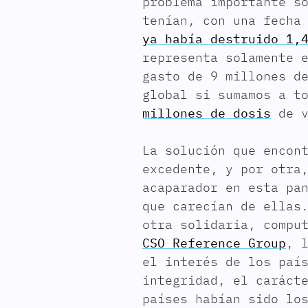
problema importante s
tenían, con una fecha
ya había destruido 1,
representa solamente 
gasto de 9 millones d
global si sumamos a t
millones de dosis
de v
La solución que encon
excedente, y por otra
acaparador en esta pa
que carecían de ellas
otra solidaria, compu
CSO Reference Group
, 
el interés de los paí
integridad, el caráct
países habían sido lo