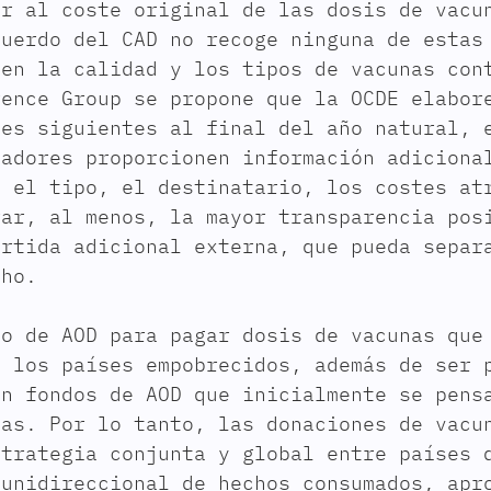
or al coste original de las dosis de vacu
cuerdo del CAD no recoge ninguna de estas
 en la calidad y los tipos de vacunas con
rence Group se propone que la OCDE elabor
ses siguientes al final del año natural, 
madores proporcionen información adiciona
, el tipo, el destinatario, los costes at
rar, al menos, la mayor transparencia pos
artida adicional externa, que pueda separ
cho.
to de AOD para pagar dosis de vacunas que
a los países empobrecidos, además de ser 
en fondos de AOD que inicialmente se pens
ias. Por lo tanto, las donaciones de vacu
strategia conjunta y global entre países 
 unidireccional de hechos consumados, apr