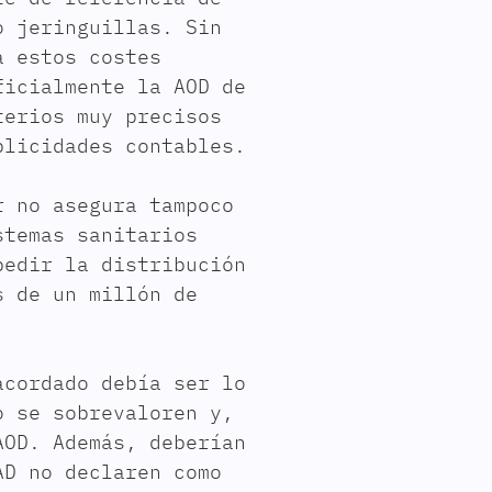
o jeringuillas. Sin
a estos costes
ficialmente la AOD de
terios muy precisos
plicidades contables.
r no asegura tampoco
stemas sanitarios
pedir la distribución
s de un millón de
cordado debía ser lo
o se sobrevaloren y,
AOD. Además, deberían
AD no declaren como