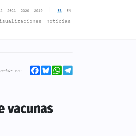
|
22
2021
2020
2019
ES
EN
isualizaciones
noticias
Facebook
Bluesky
WhatsApp
Telegram
partir en:
e vacunas