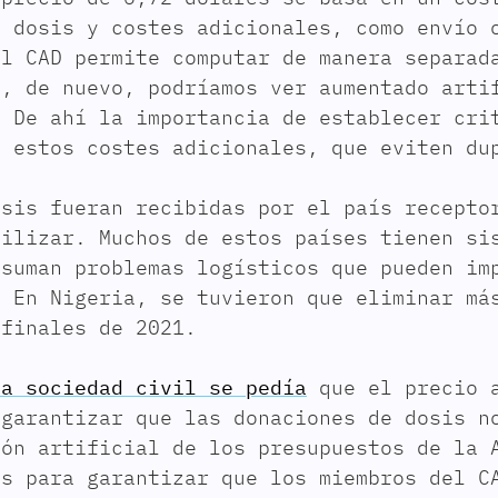
e dosis y costes adicionales, como envío 
el CAD permite computar de manera separad
e, de nuevo, podríamos ver aumentado arti
. De ahí la importancia de establecer cri
e estos costes adicionales, que eviten du
osis fueran recibidas por el país recepto
tilizar. Muchos de estos países tienen si
 suman problemas logísticos que pueden im
. En Nigeria, se tuvieron que eliminar má
 finales de 2021.
la sociedad civil se pedía
que el precio a
 garantizar que las donaciones de dosis n
ión artificial de los presupuestos de la 
os para garantizar que los miembros del C