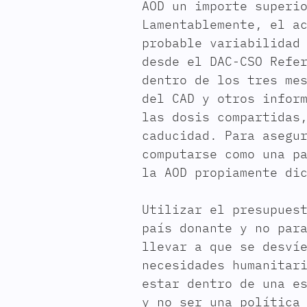
AOD un importe superi
Lamentablemente, el a
probable variabilidad
desde el DAC-CSO Refe
dentro de los tres me
del CAD y otros infor
las dosis compartidas
caducidad. Para asegu
computarse como una p
la AOD propiamente di
Utilizar el presupues
país donante y no par
llevar a que se desví
necesidades humanitar
estar dentro de una e
y no ser una política