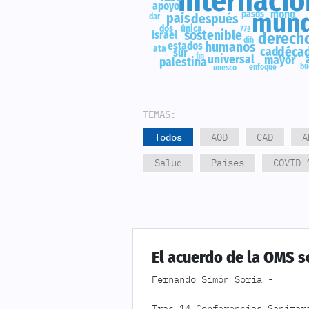
internacio
apoyo
mund
mono
pasos
país
después
dar
dos
única
77ª
sostenible
israel
derech
dih
humanos
estados
ata
déca
cad
sur
fin
universal
mayor
palestina
bu
enfoque
unesco
TEMAS:
Todos
AOD
CAD
A
Salud
Países
COVID-
El acuerdo de la OMS 
Fernando Simón Soria -
Tras 14 Conferencias Sanitar